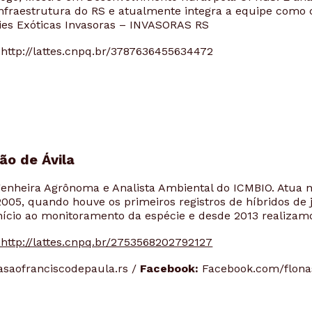
nfraestrutura do RS e atualmente integra a equipe como
ies Exóticas Invasoras – INVASORAS RS
http://lattes.cnpq.br/3787636455634472
ão de Ávila
enheira Agrônoma e Analista Ambiental do ICMBIO. Atua n
2005, quando houve os primeiros registros de híbridos de
início ao monitoramento da espécie e desde 2013 realizam
http://lattes.cnpq.br/2753568202792127
asaofranciscodepaula.rs /
Facebook:
Facebook.com/flon