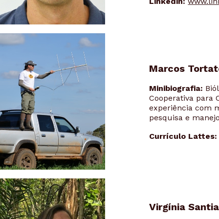
Linkedin:
www.lin
Marcos Tortat
Minibiografia:
Bió
Cooperativa para 
experiência com m
pesquisa e manejo 
Currículo Lattes:
Virgínia Santi