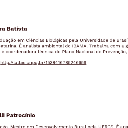
ira Batista
duação em Ciências Biológicas pela Universidade de Brasí
Catarina. É analista ambiental do IBAMA. Trabalha com a g
 é coordenadora técnica do Plano Nacional de Prevenção, 
:
http://lattes.cnpq.br/1538416785246659
li Patrocínio
logo, Mestre em Desenvolvimento Rural pela UFRGS. É anal