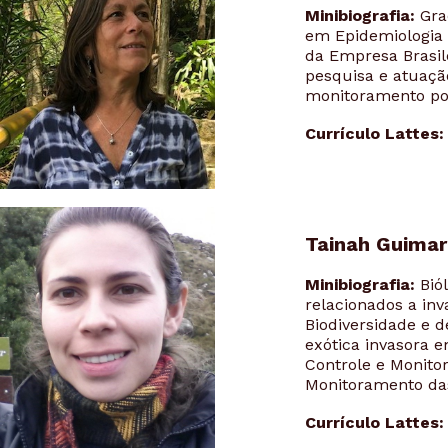
Minibiografia:
Gra
em Epidemiologia 
da Empresa Brasil
pesquisa e atuação
monitoramento popu
Currículo Lattes:
Tainah Guima
Minibiografia:
Bió
relacionados a in
Biodiversidade e 
exótica invasora 
Controle e Monito
Monitoramento das
Currículo Lattes: