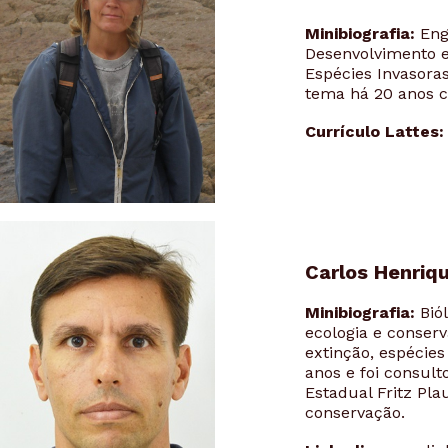
Minibiografia:
Eng
Desenvolvimento 
Espécies Invasora
tema há 20 anos c
Currículo Lattes
Carlos Henriq
Minibiografia:
Biól
ecologia e conser
extinção, espécies
anos e foi consul
Estadual Fritz Pl
conservação.