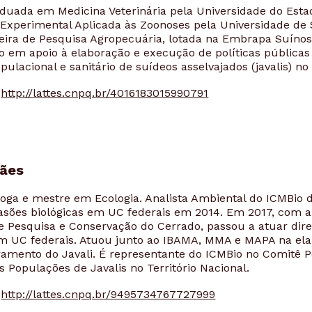
duada em Medicina Veterinária pela Universidade do Esta
Experimental Aplicada às Zoonoses pela Universidade de 
eira de Pesquisa Agropecuária, lotada na Embrapa Suínos 
 em apoio à elaboração e execução de políticas públicas 
lacional e sanitário de suídeos asselvajados (javalis) no 
http://lattes.cnpq.br/4016183015990791
rães
loga e mestre em Ecologia. Analista Ambiental do ICMBi
vasões biológicas em UC federais em 2014. Em 2017, com a
de Pesquisa e Conservação do Cerrado, passou a atuar di
em UC federais. Atuou junto ao IBAMA, MMA e MAPA na ela
ramento do Javali. É representante do ICMBio no Comitê P
 Populações de Javalis no Território Nacional.
http://lattes.cnpq.br/9495734767727999