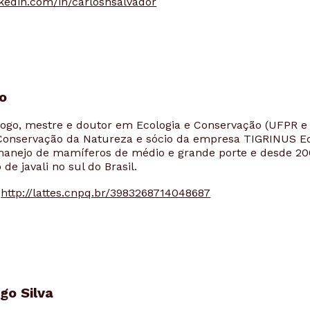
kedin.com/in/carloshsalvador
o
logo, mestre e doutor em Ecologia e Conservação (UFPR 
Conservação da Natureza e sócio da empresa TIGRINUS E
anejo de mamíferos de médio e grande porte e desde 20
de javali no sul do Brasil.
http://lattes.cnpq.br/3983268714048687
ago Silva