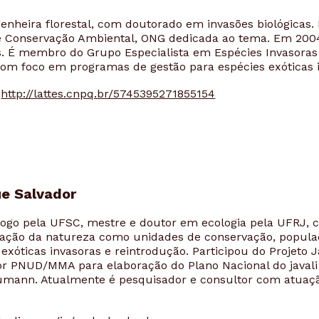
enheira florestal, com doutorado em invasões biológicas.
e Conservação Ambiental, ONG dedicada ao tema. Em 2004
s. É membro do Grupo Especialista em Espécies Invasoras
om foco em programas de gestão para espécies exóticas 
:
http://lattes.cnpq.br/5745395271855154
ue Salvador
ogo pela UFSC, mestre e doutor em ecologia pela UFRJ, c
vação da natureza como unidades de conservação, popula
 exóticas invasoras e reintrodução. Participou do Projeto 
tor PNUD/MMA para elaboração do Plano Nacional do javali 
aumann. Atualmente é pesquisador e consultor com atuaç